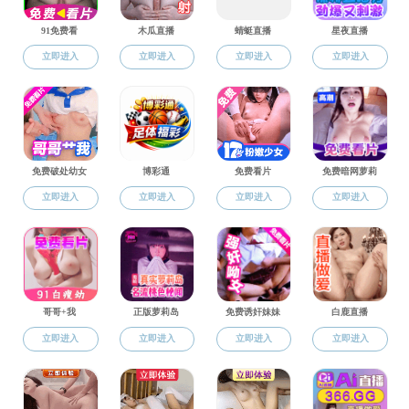
国产91 关于2021
学位管理
国产91 关于2021
工作动态
导师队伍
国产91 关于开放第六
国产91 关于2021
国产91 关于2021
国产91 关于开放第五
国产91 关于2021