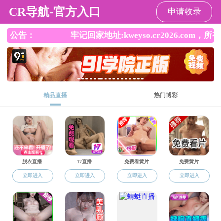
国产91
返回国产91
通知公告
通知公告
国产91 关于2021
招生工作
国产91 关于开放第七
培养管理